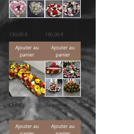
Coeur
Couronne
Prix
Prix
130,00 €
190,00 €
Ajouter au
Ajouter au
panier
panier
Croix
Raquette
Prix
Prix
380,00 €
90,00 €
Ajouter au
Ajouter au
panier
panier