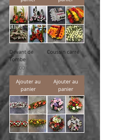
Devant de
Coussin carré
Tombe
Prix
180,00 €
Prix
150,00 €
Ajouter au
Ajouter au
panier
panier