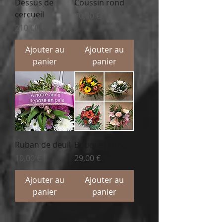
Dessus de
Coussin rond
cercueil
Prix
70,00 €
Prix
210,00 €
Ajouter au
Ajouter au
panier
panier
Ruban de deuil
Bouquet rond
Prix
Prix
10,00 €
29,00 €
Ajouter au
Ajouter au
panier
panier