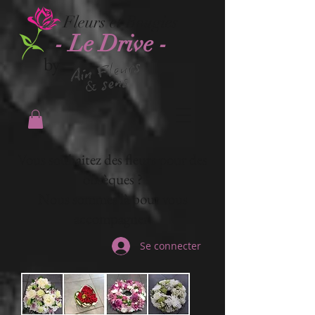
Fleurs et Bougies
- Le Drive -
by
Vous souhaitez des fleurs pour des
obsèques ?
Nous sommes là pour vous
accompagner.
Se connecter