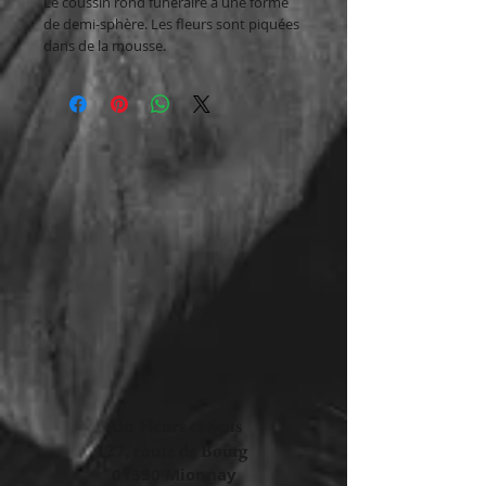
Le coussin rond funéraire à une forme
de demi-sphère. Les fleurs sont piquées
dans de la mousse.
La taille varie en fonction du montant.
70€ - 40cm de diamètre
100€ - 50cm de diamètre
150€ - 65cm de diamètre
200€ - 80cm de diamètre
250€ - 90cm de diamètre
280€ - 1cm de diamètre
Ain Fleurs et Sens
127, route de Bourg
​​​​​​​​​​​​​​​​​​​​01390 Mionnay