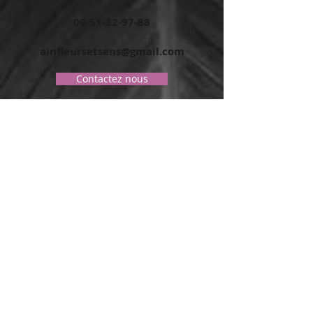
09-51-32-97-88
ainfleursetsens@gmail.com
Contactez nous
Inscrivez vous à la newsletter
et
soyez informer des dernières actus
S'inscrire
Magasin ouvert
du mercredi au samedi
de 9h à 19h30