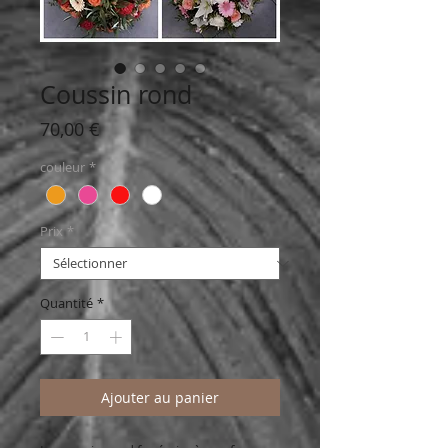
Coussin rond
Prix
70,00 €
couleur
*
Prix
*
Quantité
*
Ajouter au panier