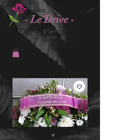
Fleurs et Bougies
- Le Drive -
by
Se connecter