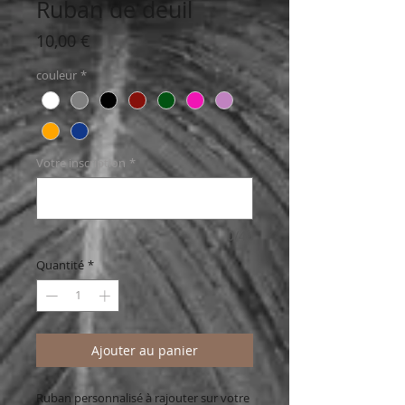
Ruban de deuil
Prix
10,00 €
couleur
*
Votre inscription
*
0/40
Quantité
*
Ajouter au panier
Ruban personnalisé à rajouter sur votre