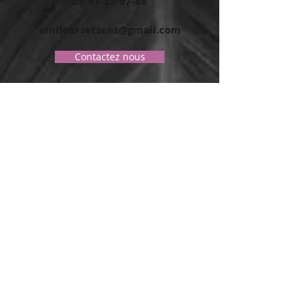
09-51-32-97-88
ainfleursetsens@gmail.com
Contactez nous
Inscrivez vous à la newsletter
et
soyez informer des dernières actus
S'inscrire
Magasin ouvert
du mercredi au samedi
de 9h à 19h30
et le dimanche de 9h à 13h