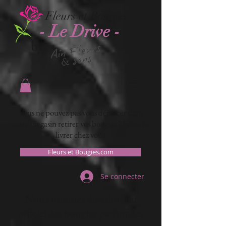
Fleurs et Bougies
- Le Drive -
by
Vous ne pouvez pas vous déplacer dans
notre magasin retirer vos bougies ? Faites les
livrer chez vous
Fleurs et Bougies.com
Se connecter
Nous sommes distributeur
officiel des bougies parfumées